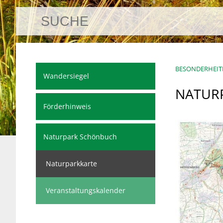
BESONDERHEIT
Wandersiegel
NATUR
Förderhinweis
Naturpark Schönbuch
Naturparkkarte
Veranstaltungskalender