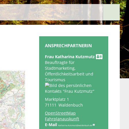
ANSPRECHPARTNERIN
Frau
Katharina
Kutzmutz
Beauftragte für
Stadtmarketing,
Öffentlichkeitsarbeit und
Tourismus
Marktplatz 1
71111
Waldenbuch
OpenStreetMap
Fahrplanauskunft
Katharina.Kutzmutz@waldenbuch.de