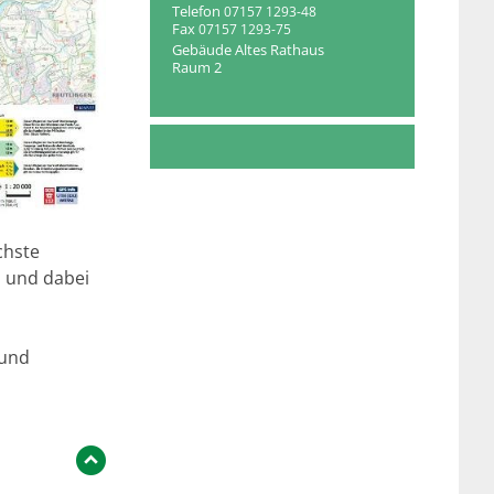
Telefon
07157 1293-48
Fax
07157 1293-75
Gebäude
Altes Rathaus
Raum
2
chste
 und dabei
 und