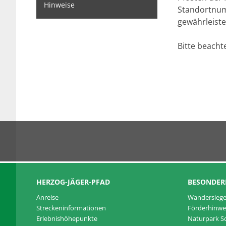
Hinweise
Standortnumme
gewährleiste
Bitte beacht
HERZOG-JÄGER-PFAD
BESONDER
Anreise
Wandersiege
Streckeninformationen
Förderhinwe
Erlebnishöhepunkte
Naturpark 