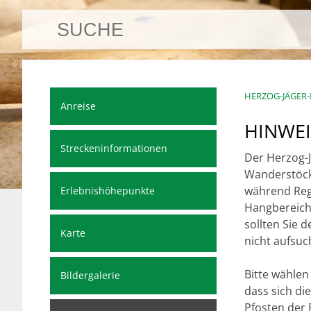
HERZOG-JÄGER
Anreise
HINWEI
Streckeninformationen
Der Herzog-J
Wanderstöcke
während Reg
Erlebnishöhepunkte
Hangbereich,
sollten Sie 
Karte
nicht aufsuc
Bitte wählen
Bildergalerie
dass sich di
Pfosten der 