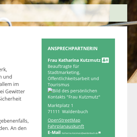
ANSPRECHPARTNERIN
Frau
Katharina
Kutzmutz
Beauftragte für
rk,
Stadtmarketing,
h und
Öffentlichkeitsarbeit und
allem im
Tourismus
ei Gewitter
Sicherheit
Marktplatz 1
71111
Waldenbuch
OpenStreetMap
gebenenfalls,
Fahrplanauskunft
den. An den
Katharina.Kutzmutz@waldenbuch.de